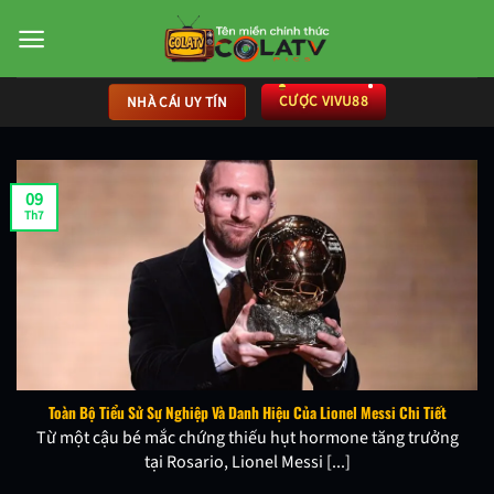
Bỏ
qua
nội
dung
CƯỢC VIVU88
NHÀ CÁI UY TÍN
09
Th7
Toàn Bộ Tiểu Sử Sự Nghiệp Và Danh Hiệu Của Lionel Messi Chi Tiết
Từ một cậu bé mắc chứng thiếu hụt hormone tăng trưởng
tại Rosario, Lionel Messi [...]