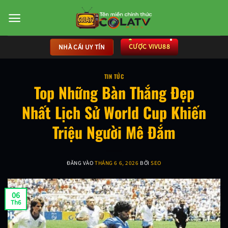
Bỏ
qua
nội
dung
CƯỢC VIVU88
NHÀ CÁI UY TÍN
TIN TỨC
Top Những Bàn Thắng Đẹp
Nhất Lịch Sử World Cup Khiến
Triệu Người Mê Đắm
ĐĂNG VÀO
THÁNG 6 6, 2026
BỞI
SEO
06
Th6