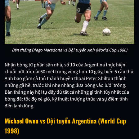
Bàn thắng Diego Maradona vs Đội tuyển Anh (World Cup 1986)
Nhận bóng từ phần sân nhà, số 10 của Argentina thực hiện
chuỗi bứt tốc dài 60 mét trong vòng hơn 10 giây, biến 5 cầu thủ
Anh bao gồm cả thủ thành huyền thoại Peter Shilton thành
những gã hề, trước khi nhẹ nhàng đưa bóng vào lưới trống.
Bàn thắng này hội tụ đầy đủ tất cả những gì tinh túy nhất của
bóng đá: tốc độ xé gió, kỹ thuật thượng thừa và sự điềm tĩnh
đến lạnh lùng.
Michael Owen vs Đội tuyển Argentina (World Cup
1998)