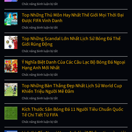
ngủ
Vận
Chức năng bình luận bị tắt
ở
quên
Động
Toàn
hay
Lớn
Bộ
Top Những Thủ Môn Hay Nhất Thế Giới Mọi Thời Đại
thức
Nhất
Tiểu
đến
Được FIFA Vinh Danh
Và
Sử
3
Đẹp
Và
Chức năng bình luận bị tắt
giờ
ở
Nhất
Sự
sáng?
Top
Thế
Nghiệp
Những
Top Những Scandal Lớn Nhất Lịch Sử Bóng Đá Thế
Giới
Của
Thủ
Hiện
Giới Rúng Động
Huấn
Môn
Nay
Luyện
Hay
Chức năng bình luận bị tắt
ở
Viên
Nhất
Top
Park
Thế
Những
Ý Nghĩa Biệt Danh Của Các Câu Lạc Bộ Bóng Đá Ngoại
Hang
Giới
Scandal
Seo
Hạng Anh Mới Nhất
Mọi
Lớn
Thời
Nhất
Chức năng bình luận bị tắt
ở
Đại
Lịch
Ý
Được
Sử
Nghĩa
Top Những Bàn Thắng Đẹp Nhất Lịch Sử World Cup
FIFA
Bóng
Biệt
Vinh
Khiến Triệu Người Mê Đắm
Đá
Danh
Danh
Thế
Của
Chức năng bình luận bị tắt
ở
Giới
Các
Top
Rúng
Câu
Những
Kích Thước Sân Bóng Đá 11 Người Tiêu Chuẩn Quốc
Động
Lạc
Bàn
Tế Chi Tiết Từ FIFA
Bộ
Thắng
Bóng
Đẹp
Chức năng bình luận bị tắt
ở
Đá
Nhất
Kích
Ngoại
Lịch
Thước