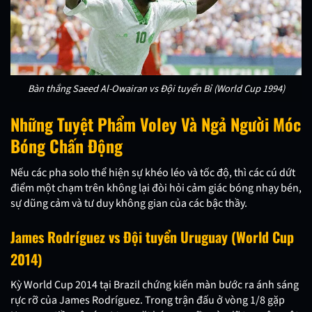
Bàn thắng Saeed Al-Owairan vs Đội tuyển Bỉ (World Cup 1994)
Những Tuyệt Phẩm Voley Và Ngả Người Móc
Bóng Chấn Động
Nếu các pha solo thể hiện sự khéo léo và tốc độ, thì các cú dứt
điểm một chạm trên không lại đòi hỏi cảm giác bóng nhạy bén,
sự dũng cảm và tư duy không gian của các bậc thầy.
James Rodríguez vs Đội tuyển Uruguay (World Cup
2014)
Kỳ World Cup 2014 tại Brazil chứng kiến màn bước ra ánh sáng
rực rỡ của James Rodríguez. Trong trận đấu ở vòng 1/8 gặp