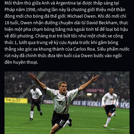
Mối thâm thù giữa Anh và Argentina lại được thắp sáng tại
Pháp năm 1998, nhưng lần này là chương giới thiệu một thần
đồng mới cho bóng đá thế giới: Michael Owen. Khi đó mới chỉ
18 tuổi, Owen nhận đường chuyền dài từ David Beckham, thực
hiện một pha chạm bóng bằng má ngoài tinh tế để loại bỏ hậu
vệ đối phương. Chàng trai trẻ bứt tốc như một chiếc xe công
thức 1, lướt qua trung vệ kỳ cựu Ayala trước khi găm bóng
thẳng vào góc xa khung thành của Carlos Roa. Siêu phẩm nước
rút này đã chính thức đưa tên tuổi của Owen bước vào ngôi
đền huyền thoại.