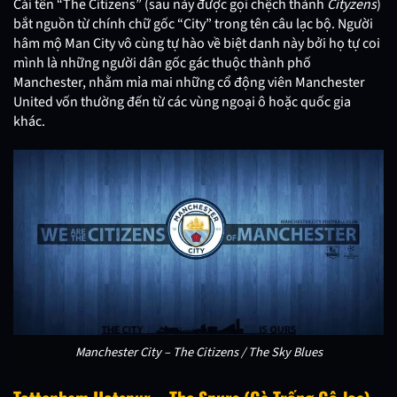
Cái tên “The Citizens” (sau này được gọi chệch thành
Cityzens
)
bắt nguồn từ chính chữ gốc “City” trong tên câu lạc bộ. Người
hâm mộ Man City vô cùng tự hào về biệt danh này bởi họ tự coi
mình là những người dân gốc gác thuộc thành phố
Manchester, nhằm mỉa mai những cổ động viên Manchester
United vốn thường đến từ các vùng ngoại ô hoặc quốc gia
khác.
Manchester City – The Citizens / The Sky Blues