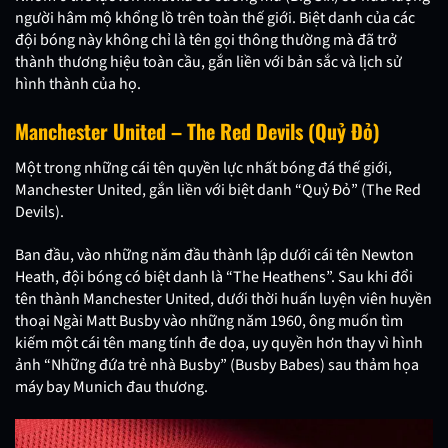
người hâm mộ khổng lồ trên toàn thế giới. Biệt danh của các
đội bóng này không chỉ là tên gọi thông thường mà đã trở
thành thương hiệu toàn cầu, gắn liền với bản sắc và lịch sử
hình thành của họ.
Manchester United – The Red Devils (Quỷ Đỏ)
Một trong những cái tên quyền lực nhất bóng đá thế giới,
Manchester United, gắn liền với biệt danh “Quỷ Đỏ” (The Red
Devils).
Ban đầu, vào những năm đầu thành lập dưới cái tên Newton
Heath, đội bóng có biệt danh là “The Heathens”. Sau khi đổi
tên thành Manchester United, dưới thời huấn luyện viên huyền
thoại Ngài Matt Busby vào những năm 1960, ông muốn tìm
kiếm một cái tên mang tính đe dọa, uy quyền hơn thay vì hình
ảnh “Những đứa trẻ nhà Busby” (Busby Babes) sau thảm họa
máy bay Munich đau thương.