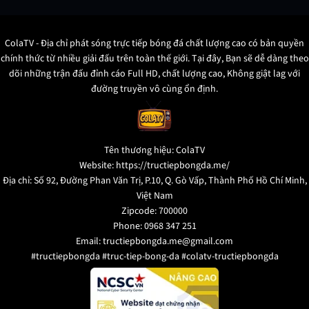
Tế
Anh
Chi
là
Tiết
gì?
Từ
Thông
ColaTV - Địa chỉ phát sóng trực tiếp bóng đá chất lượng cao có bản quyền
FIFA
tin
chính thức từ nhiều giải đấu trên toàn thế giới. Tại đây, Bạn sẽ dễ dàng theo
mùa
giải
dõi những trận đấu đỉnh cáo Full HD, chất lượng cao, Không giật lag với
EPL
đường truyền vô cùng ổn định.
Tên thương hiệu: ColaTV
Website: https://tructiepbongda.me/
Địa chỉ: Số 92, Đường Phan Văn Trị, P.10, Q. Gò Vấp, Thành Phố Hồ Chí Minh,
Việt Nam
Zipcode: 700000
Phone: 0968 347 251
Email:
tructiepbongda.me@gmail.com
#tructiepbongda #truc-tiep-bong-da #colatv-tructiepbongda