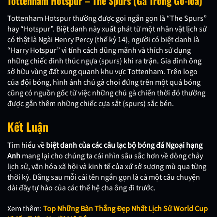
Tottenham Hotspur – The Spurs (Gà Trống Gô-loa)
Tottenham Hotspur thường được gọi ngắn gọn là “The Spurs”
hay “Hotspur”. Biệt danh này xuất phát từ một nhân vật lịch sử
có thật là Ngài Henry Percy (thế kỷ 14), người có biệt danh là
“Harry Hotspur” vì tính cách dũng mãnh và thích sử dụng
những chiếc đinh thúc ngựa (spurs) khi ra trận. Gia đình ông
sở hữu vùng đất xung quanh khu vực Tottenham. Trên logo
của đội bóng, hình ảnh chú gà chọi đứng trên một quả bóng
cũng có nguồn gốc từ việc những chú gà chiến thời đó thường
được gắn thêm những chiếc cựa sắt (spurs) sắc bén.
Kết Luận
Tìm hiểu về
biệt danh của các câu lạc bộ bóng đá Ngoại hạng
Anh
mang lại cho chúng ta cái nhìn sâu sắc hơn về dòng chảy
lịch sử, văn hóa xã hội và kinh tế của xứ sở sương mù qua từng
thời kỳ. Đằng sau mỗi cái tên ngắn gọn là cả một câu chuyện
dài đầy tự hào của các thế hệ cha ông đi trước.
Xem thêm:
Top Những Bàn Thắng Đẹp Nhất Lịch Sử World Cup