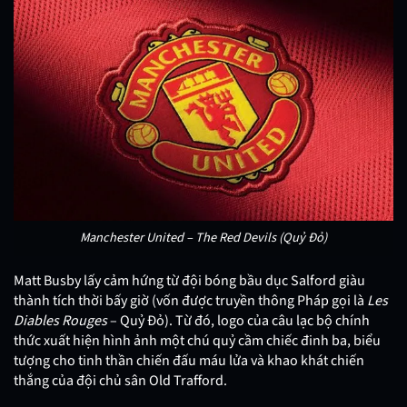
Manchester United – The Red Devils (Quỷ Đỏ)
Matt Busby lấy cảm hứng từ đội bóng bầu dục Salford giàu
thành tích thời bấy giờ (vốn được truyền thông Pháp gọi là
Les
Diables Rouges
– Quỷ Đỏ). Từ đó, logo của câu lạc bộ chính
thức xuất hiện hình ảnh một chú quỷ cầm chiếc đinh ba, biểu
tượng cho tinh thần chiến đấu máu lửa và khao khát chiến
thắng của đội chủ sân Old Trafford.