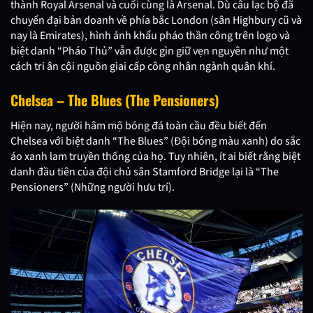
thành Royal Arsenal và cuối cùng là Arsenal. Dù câu lạc bộ đã
chuyển đại bản doanh về phía bắc London (sân Highbury cũ và
nay là Emirates), hình ảnh khẩu pháo thần công trên logo và
biệt danh “Pháo Thủ” vẫn được gìn giữ vẹn nguyên như một
cách tri ân cội nguồn giai cấp công nhân ngành quân khí.
Chelsea – The Blues (The Pensioners)
Hiện nay, người hâm mộ bóng đá toàn cầu đều biết đến
Chelsea với biệt danh “The Blues” (Đội bóng màu xanh) do sắc
áo xanh lam truyền thống của họ. Tuy nhiên, ít ai biết rằng biệt
danh đầu tiên của đội chủ sân Stamford Bridge lại là “The
Pensioners” (Những người hưu trí).