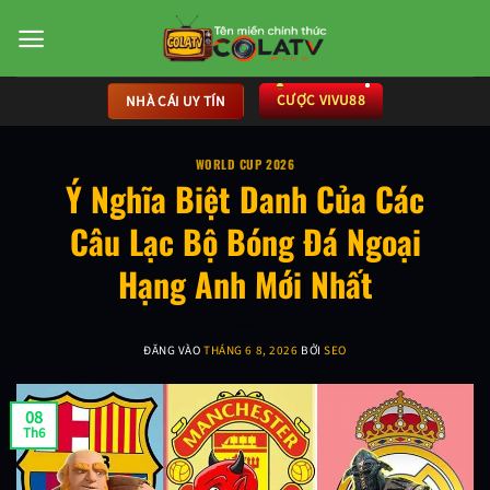
Bỏ
qua
nội
dung
CƯỢC VIVU88
NHÀ CÁI UY TÍN
WORLD CUP 2026
Ý Nghĩa Biệt Danh Của Các
Câu Lạc Bộ Bóng Đá Ngoại
Hạng Anh Mới Nhất
ĐĂNG VÀO
THÁNG 6 8, 2026
BỞI
SEO
08
Th6