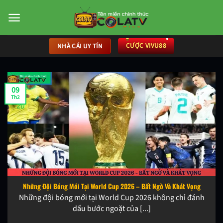
Bỏ
qua
nội
dung
CƯỢC VIVU88
NHÀ CÁI UY TÍN
09
Th2
Những Đội Bóng Mới Tại World Cup 2026 – Bất Ngờ Và Khát Vọng
Những đội bóng mới tại World Cup 2026 không chỉ đánh
dấu bước ngoặt của [...]