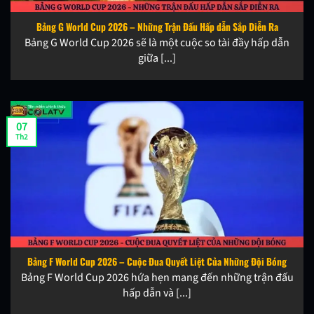
Bảng G World Cup 2026 – Những Trận Đấu Hấp dẫn Sắp Diễn Ra
Bảng G World Cup 2026 sẽ là một cuộc so tài đầy hấp dẫn
giữa [...]
07
Th2
Bảng F World Cup 2026 – Cuộc Đua Quyết Liệt Của Những Đội Bóng
Bảng F World Cup 2026 hứa hẹn mang đến những trận đấu
hấp dẫn và [...]