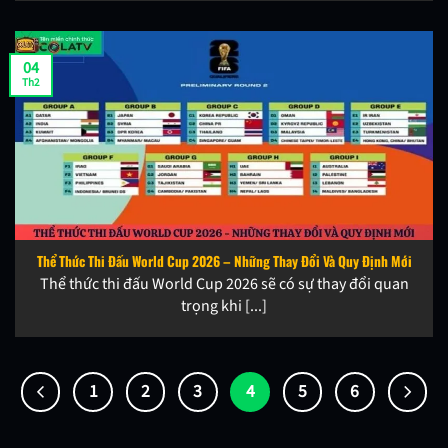
04
Th2
Thể Thức Thi Đấu World Cup 2026 – Những Thay Đổi Và Quy Định Mới
Thể thức thi đấu World Cup 2026 sẽ có sự thay đổi quan
trọng khi [...]
1
2
3
4
5
6