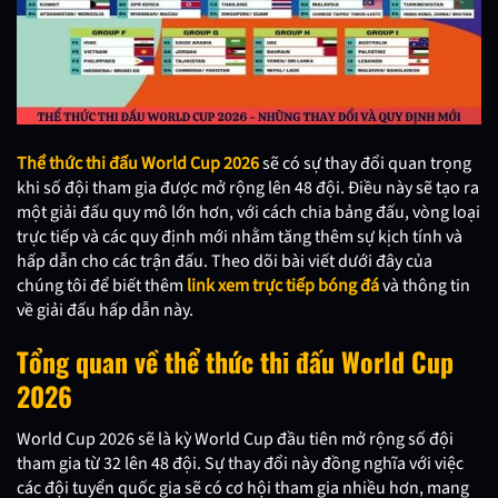
Thể thức thi đấu World Cup 2026
sẽ có sự thay đổi quan trọng
khi số đội tham gia được mở rộng lên 48 đội. Điều này sẽ tạo ra
một giải đấu quy mô lớn hơn, với cách chia bảng đấu, vòng loại
trực tiếp và các quy định mới nhằm tăng thêm sự kịch tính và
hấp dẫn cho các trận đấu. Theo dõi bài viết dưới đây của
chúng tôi để biết thêm
link xem trực tiếp bóng đá
và thông tin
về giải đấu hấp dẫn này.
Tổng quan về thể thức thi đấu World Cup
2026
World Cup 2026 sẽ là kỳ World Cup đầu tiên mở rộng số đội
tham gia từ 32 lên 48 đội. Sự thay đổi này đồng nghĩa với việc
các đội tuyển quốc gia sẽ có cơ hội tham gia nhiều hơn, mang