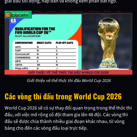
giải đấu sôi động, hấp dẫn và không kém phần bất ngờ.
Giới thiệu về thể thức thi đấu World Cup 2026
Các vòng thi đấu trong World Cup 2026
World Cup 2026 sẽ có sự thay đổi quan trọng trong thể thức thi
đấu, với việc mở rộng số đội tham gia lên 48 đội. Các vòng thi
đấu sẽ được chia thành nhiều giai đoạn khác nhau, từ vòng
bảng cho đến các vòng đấu loại trực tiếp.