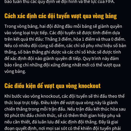
bảo tuân thủ các quy định về đội hình và thể lực của FIFA.
Cách xác định các đội tuyển vượt qua vòng bảng
Trong vòng bảng, hai đội đứng đầu mỗi bảng sẽ giành quyền
vào vòng loại trực tiếp. Các đội tuyển sẽ được tính điểm dựa
trên kết quả thi đấu: Thắng 3 điểm, hòa 1 điểm và thua 0 điểm.
Nếu có nhiều đội cùng số điểm, các chỉ số phụ như hiệu số bàn
thắng, số bàn thắng ghi được và các chỉ số khác sẽ được tính
để xác định đội nào giành quyền đi tiếp. Quy trình này đảm
bảo rằng chỉ những đội xứng đáng nhất mới có thể vượt qua
vòng bảng.
Các điều kiện để vượt qua vòng knockout
Khi bước vào vòng knockout, các đội tuyển sẽ thi đấu theo thể
thức loại trực tiếp. Điều kiện để vượt qua vòng này là giành
chiến thắng trong mỗi trận đấu. Nếu trận đấu kết thúc hòa sau
90 phút thi đấu chính thức, sẽ có thêm thời gian hiệp phụ và
nếu cần thiết, đá luân lưu để xác định đội thắng. Đây là giai
đoạn quyết định, nơi mọi sai sót có thể khiến đội tuyển phải