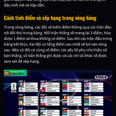
đấu mới mẻ và hấp dẫn.
Cách tính điểm và xếp hạng trong vòng bảng
Trong vòng bảng, các đội sẽ kiếm điểm thông qua các trận đấu
với đối thủ trong bảng. Mỗi trận thắng sẽ mang lại 3 điểm, hòa
được 1 điểm và thua không có điểm. Sau khi các trận đấu trong
bảng kết thúc, hai đội có tổng điểm cao nhất sẽ lọt vào vòng
sau. Nếu có đội có cùng số điểm, các yếu tố phụ như hiệu số
bàn thắng, số bàn thắng ghi được và các chỉ số khác sẽ được
xem xét để xếp hạng.