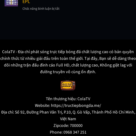
EPL
World
Bóng
Mới
Cup
Đá
Chức năng bình luận bị tắt
Nhất
ở
Khiến
11
Lịch
Triệu
Người
thi
Người
Tiêu
đấu
Mê
Chuẩn
Ngoại
Đắm
Quốc
Hạng
Tế
Anh
Chi
là
Tiết
gì?
Từ
Thông
ColaTV - Địa chỉ phát sóng trực tiếp bóng đá chất lượng cao có bản quyền
FIFA
tin
chính thức từ nhiều giải đấu trên toàn thế giới. Tại đây, Bạn sẽ dễ dàng theo
mùa
giải
dõi những trận đấu đỉnh cáo Full HD, chất lượng cao, Không giật lag với
EPL
đường truyền vô cùng ổn định.
Tên thương hiệu: ColaTV
Website: https://tructiepbongda.me/
Địa chỉ: Số 92, Đường Phan Văn Trị, P.10, Q. Gò Vấp, Thành Phố Hồ Chí Minh,
Việt Nam
Zipcode: 700000
Phone: 0968 347 251