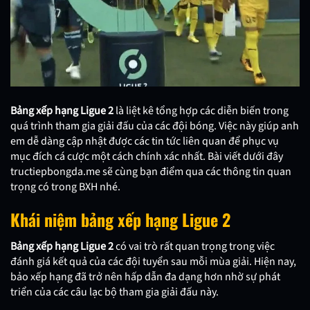
Bảng xếp hạng Ligue 2
là liệt kê tổng hợp các diễn biến trong
quá trình tham gia giải đấu của các đội bóng. Việc này giúp anh
em dễ dàng cập nhật được các tin tức liên quan để phục vụ
mục đích cá cược một cách chính xác nhất. Bài viết dưới đây
tructiepbongda.me sẽ cùng bạn điểm qua các thông tin quan
trọng có trong BXH nhé.
Khái niệm bảng xếp hạng Ligue 2
Bảng xếp hạng Ligue 2
có vai trò rất quan trọng trong việc
đánh giá kết quả của các đội tuyển sau mỗi mùa giải. Hiện nay,
bảo xếp hạng đã trở nên hấp dẫn đa dạng hơn nhờ sự phát
triển của các câu lạc bộ tham gia giải đấu này.