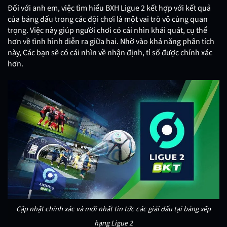
Đối với anh em, việc tìm hiểu BXH Ligue 2 kết hợp với kết quả
của bảng đấu trong các đội chơi là một vai trò vô cùng quan
trọng. Việc này giúp người chơi có cái nhìn khái quát, cụ thể
hơn về tình hình diễn ra giữa hai. Nhờ vào khả năng phân tích
này, Các bạn sẽ có cái nhìn về nhận định, tỉ số được chính xác
hơn.
Cập nhật chính xác và mới nhất tin tức các giải đấu tại bảng xếp
hạng Ligue 2