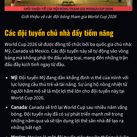
Giới thiệu về các đội bóng tham gia World Cup 2026
Các đội tuyển chủ nhà đầy tiềm năng
World Cup 2026 sẽ được đồng tổ chức bởi ba quốc gia chủ nhà:
Mỹ, Canada và Mexico. Các đội tuyển này sẽ tự động vào vòng
bảng mà không phải thi đấu vòng loại, mang đến những trận
đấu đầy kịch tính ngay từ đầu.
Mỹ
: Đội tuyển Mỹ đang dần khẳng định vị thế của mình với
lực lượng cầu thủ trẻ và tài năng. Sự ủng hộ nồng nhiệt từ
người hâm mộ sẽ là một lợi thế lớn cho đội tuyển này tại
World Cup 2026.
Canada
: Canada sẽ trở lại World Cup sau nhiều năm vắng
bóng. Đội tuyển này đã có sự phát triển mạnh mẽ trong
những năm qua và sẽ tận dụng lợi thế sân nhà để tạo ra
những bất ngờ.