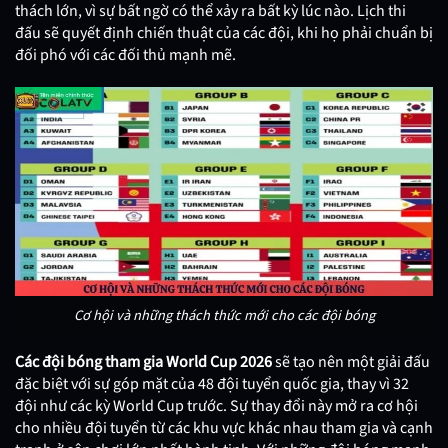
thách lớn, vì sự bất ngờ có thể xảy ra bất kỳ lúc nào. Lịch thi
đấu sẽ quyết định chiến thuật của các đội, khi họ phải chuẩn bị
đối phó với các đối thủ mạnh mẽ.
Cơ hội và những thách thức mới cho các đội bóng
Các đội bóng tham gia World Cup 2026
sẽ tạo nên một giải đấu
đặc biệt với sự góp mặt của 48 đội tuyển quốc gia, thay vì 32
đội như các kỳ World Cup trước. Sự thay đổi này mở ra cơ hội
cho nhiều đội tuyển từ các khu vực khác nhau tham gia và cạnh