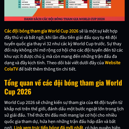
Các đội bóng tham gia World Cup 2026
sẽ là một sự kết hợp
đầy thú vị và bất ngờ, khi lần đầu tiên giải đấu quy tụ 48 đội
tuyển quốc gia thay vì 32 như các kỳ World Cup trước. Sự thay
đổi này không chỉ mở rộng cơ hội cho các đội tuyển đến từ các
khu vực ít được chú ý, mà còn mang đến những trận đấu đa
dạng và đầy kịch tính. Theo dõi bài viết dưới đây của
Website
ColaTV
để biết thêm thông tin chi tiết.
Tổng quan về các đội bóng tham gia World
Cup 2026
World Cup 2026 sẽ chứng kiến sự tham gia của 48 đội tuyển từ
khắp nơi trên thế giới, đánh dấu một bước ngoặt lớn trong lịch
sử giải đấu. Thể thức thi đấu mới mang lại cơ hội cho nhiều
quốc gia tham dự, hứa hẹn những trận đấu hấp dẫn và bất
ngờ.
Link xem trực tiếp bóng đá mới nhất
, có bản quyền hiện