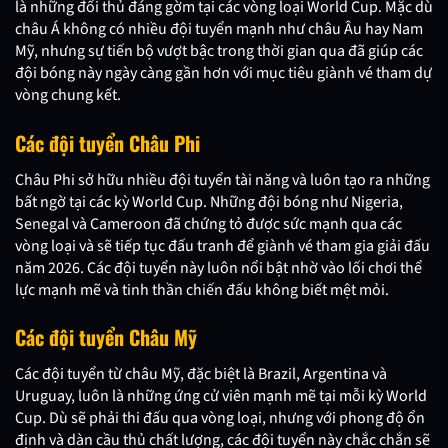
là những đối thủ đáng gờm tại các vòng loại World Cup. Mặc dù
châu Á không có nhiều đội tuyển mạnh như châu Âu hay Nam
Mỹ, nhưng sự tiến bộ vượt bậc trong thời gian qua đã giúp các
đội bóng này ngày càng gần hơn với mục tiêu giành vé tham dự
vòng chung kết.
Các đội tuyển Châu Phi
Châu Phi sở hữu nhiều đội tuyển tài năng và luôn tạo ra những
bất ngờ tại các kỳ World Cup. Những đội bóng như Nigeria,
Senegal và Cameroon đã chứng tỏ được sức mạnh qua các
vòng loại và sẽ tiếp tục đấu tranh để giành vé tham gia giải đấu
năm 2026. Các đội tuyển này luôn nổi bật nhờ vào lối chơi thể
lực mạnh mẽ và tinh thần chiến đấu không biết mệt mỏi.
Các đội tuyển Châu Mỹ
Các đội tuyển từ châu Mỹ, đặc biệt là Brazil, Argentina và
Uruguay, luôn là những ứng cử viên mạnh mẽ tại mỗi kỳ World
Cup. Dù sẽ phải thi đấu qua vòng loại, nhưng với phong độ ổn
định và dàn cầu thủ chất lượng, các đội tuyển này chắc chắn sẽ