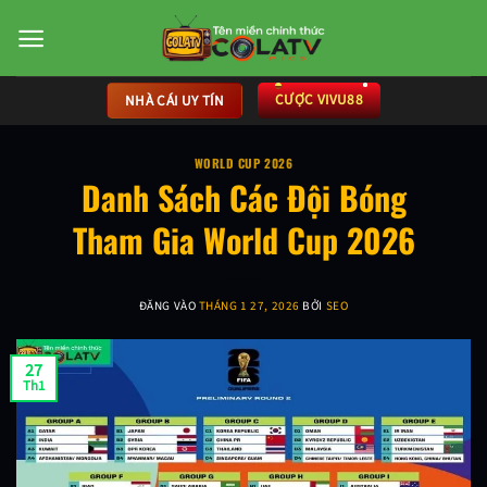
Bỏ
qua
nội
dung
CƯỢC VIVU88
NHÀ CÁI UY TÍN
WORLD CUP 2026
Danh Sách Các Đội Bóng
Tham Gia World Cup 2026
ĐĂNG VÀO
THÁNG 1 27, 2026
BỞI
SEO
27
Th1