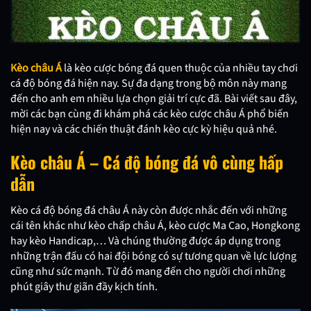
Kèo châu Á
là kèo cược bóng đá quen thuộc của nhiều tay chơi
cá độ bóng đá hiện nay. Sự đa dạng trong bộ môn này mang
đến cho anh em nhiều lựa chọn giải trí cực đã. Bài viết sau đây,
mời các bạn cùng đi khám phá các kèo cược châu Á phổ biến
hiện nay và các chiến thuật đánh kèo cực kỳ hiệu quả nhé.
Kèo châu Á – Cá độ bóng đá vô cùng hấp
dẫn
Kèo cá độ bóng đá châu Á này còn được nhắc đến với những
cái tên khác như kèo chấp châu Á, kèo cược Ma Cao, Hongkong
hay kèo Handicap,… Và chúng thường được áp dụng trong
những trận đấu có hai đội bóng có sự tương quan về lực lượng
cũng như sức mạnh. Từ đó mang đến cho người chơi những
phút giây thư giãn đầy kịch tính.