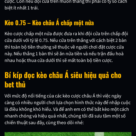
cược. Còn nếu đội cửa trên muốn thắng thì phải có tỷ số cách
biệt ít nhất 1 trái.
Kèo 0.75 – Kèo châu Á chấp một nửa
Kèo cược chấp một nửa được đưa ra khi đội cửa trên chấp đội
cửa dưới với tỷ lệ 0.75. Nếu cửa trên thắng với cách biệt 2 bàn
thì toàn bộ tiền thưởng sẽ thuộc về người chơi đặt cược cửa
này. Nếu thắng 1 bàn thì sẽ ăn nửa tiền và nếu trận đấu hoà
nhau hoặc thua cửa dưới thì sẽ mất toàn bộ tiền cược.
Bí kíp đọc kèo châu Á siêu hiệu quả cho
bet thủ
Với mức độ nổi tiếng của các kèo cược châu Á thì việc ngày
càng có nhiều người chơi lựa chọn hình thức này để nhập cuộc
là điều không khó hiểu. Và để anh em có thể bắt kèo một cách
nhanh chóng và hiệu quả nhất, chúng tôi đã sưu tầm một số
chiến thuật sau đây, cùng theo dõi nhé: