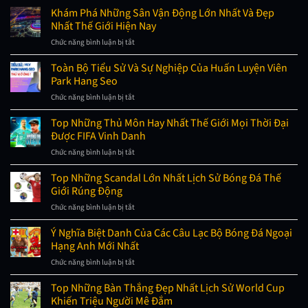
Và
đội
Khám Phá Những Sân Vận Động Lớn Nhất Và Đẹp
Danh
và
Nhất Thế Giới Hiện Nay
Hiệu
cái
Của
giá
Chức năng bình luận bị tắt
ở
Lionel
fan
Khám
Messi
Việt
Phá
Toàn Bộ Tiểu Sử Và Sự Nghiệp Của Huấn Luyện Viên
Chi
phải
Những
Tiết
Park Hang Seo
trả:
Sân
ngủ
Vận
Chức năng bình luận bị tắt
ở
quên
Động
Toàn
hay
Lớn
Bộ
Top Những Thủ Môn Hay Nhất Thế Giới Mọi Thời Đại
thức
Nhất
Tiểu
đến
Được FIFA Vinh Danh
Và
Sử
3
Đẹp
Và
Chức năng bình luận bị tắt
giờ
ở
Nhất
Sự
sáng?
Top
Thế
Nghiệp
Những
Top Những Scandal Lớn Nhất Lịch Sử Bóng Đá Thế
Giới
Của
Thủ
Hiện
Giới Rúng Động
Huấn
Môn
Nay
Luyện
Hay
Chức năng bình luận bị tắt
ở
Viên
Nhất
Top
Park
Thế
Những
Ý Nghĩa Biệt Danh Của Các Câu Lạc Bộ Bóng Đá Ngoại
Hang
Giới
Scandal
Seo
Hạng Anh Mới Nhất
Mọi
Lớn
Thời
Nhất
Chức năng bình luận bị tắt
ở
Đại
Lịch
Ý
Được
Sử
Nghĩa
Top Những Bàn Thắng Đẹp Nhất Lịch Sử World Cup
FIFA
Bóng
Biệt
Vinh
Khiến Triệu Người Mê Đắm
Đá
Danh
Danh