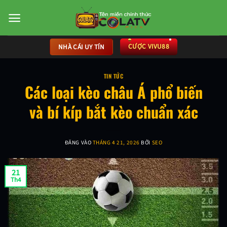
Bỏ
qua
nội
dung
CƯỢC VIVU88
NHÀ CÁI UY TÍN
TIN TỨC
Các loại kèo châu Á phổ biến
và bí kíp bắt kèo chuẩn xác
ĐĂNG VÀO
THÁNG 4 21, 2026
BỞI
SEO
21
Th4