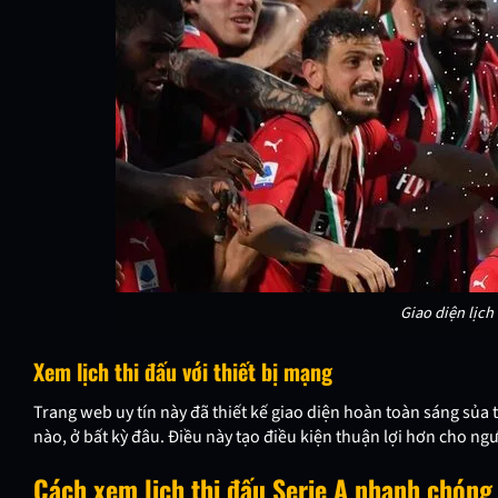
Giao diện lịch
Xem lịch thi đấu với thiết bị mạng
Trang web uy tín này đã thiết kế giao diện hoàn toàn sáng sủa 
nào, ở bất kỳ đâu. Điều này tạo điều kiện thuận lợi hơn cho n
Cách xem lịch thi đấu Serie A nhanh chóng