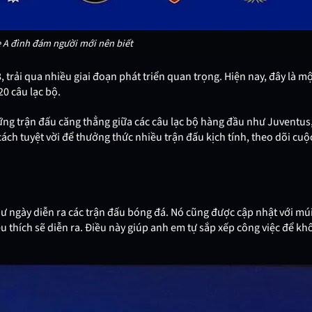
e A đình đám người mới nên biết
8, trải qua nhiều giai đoạn phát triển quan trọng. Hiện nay, đây là 
20 câu lạc bộ.
ững trận đấu căng thẳng giữa các câu lạc bộ hàng đầu như Juventus,
cách tuyệt vời để thưởng thức nhiều trận đấu kịch tính, theo dõi cu
ư ngày diễn ra các trận đấu bóng đá. Nó cũng được cập nhật với múi
 thích sẽ diễn ra. Điều này giúp anh em tự sắp xếp công việc để kh