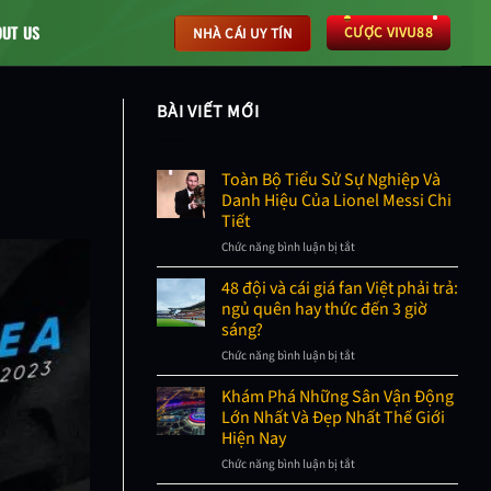
UT US
CƯỢC VIVU88
NHÀ CÁI UY TÍN
BÀI VIẾT MỚI
Toàn Bộ Tiểu Sử Sự Nghiệp Và
Danh Hiệu Của Lionel Messi Chi
Tiết
Chức năng bình luận bị tắt
ở
Toàn
Bộ
48 đội và cái giá fan Việt phải trả:
Tiểu
ngủ quên hay thức đến 3 giờ
Sử
sáng?
Sự
Nghiệp
Chức năng bình luận bị tắt
ở
Và
48
Danh
đội
Khám Phá Những Sân Vận Động
Hiệu
và
Của
Lớn Nhất Và Đẹp Nhất Thế Giới
cái
Lionel
Hiện Nay
giá
Messi
fan
Chi
Chức năng bình luận bị tắt
ở
Việt
Tiết
Khám
phải