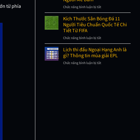
Rúng
Các
ớn từ phía
Động
Chức năng bình luận bị tắt
ở
Câu
Top
Lạc
Những
Kích Thước Sân Bóng Đá 11
Bộ
Bàn
Bóng
Người Tiêu Chuẩn Quốc Tế Chi
Thắng
Đá
Tiết Từ FIFA
Đẹp
Ngoại
Nhất
Hạng
Chức năng bình luận bị tắt
ở
Lịch
Anh
Kích
Sử
Mới
Thước
Lịch thi đấu Ngoại Hạng Anh là
World
Nhất
Sân
Cup
gì? Thông tin mùa giải EPL
Bóng
Khiến
Đá
Chức năng bình luận bị tắt
ở
Triệu
11
Lịch
Người
Người
thi
Mê
Tiêu
đấu
Đắm
Chuẩn
Ngoại
Quốc
Hạng
Tế
Anh
Chi
là
Tiết
gì?
Từ
Thông
FIFA
tin
mùa
giải
EPL