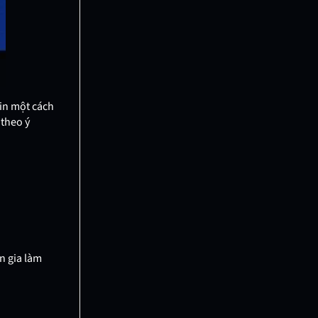
tin một cách
 theo ý
n gia làm