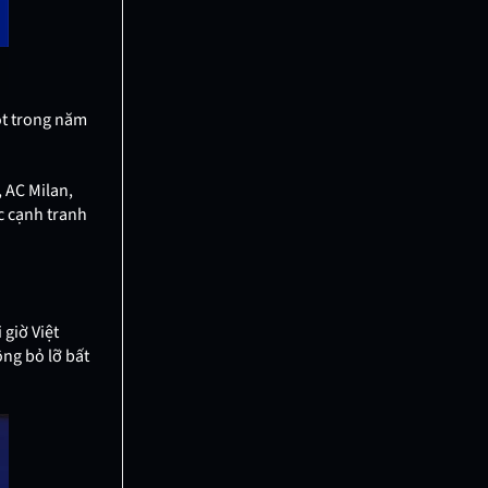
một trong năm
 AC Milan,
ộc cạnh tranh
 giờ Việt
ông bỏ lỡ bất