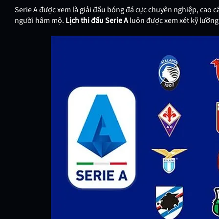
Serie A được xem là giải đấu bóng đá cực chuyên nghiệp, cao cấ
người hâm mộ.
Lịch thi đấu Serie A
luôn được xem xét kỹ lưỡng