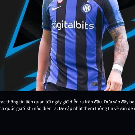
c thông tin liên quan tới ngày giờ diễn ra trận đấu. Dựa vào đây b
h quốc gia Ý khi nào diễn ra. Để cập nhật thêm thông tin về vấn đề