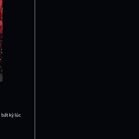
 bất kỳ lúc