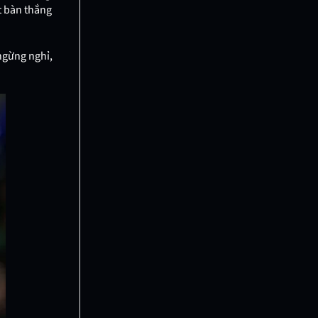
t bàn thắng
ngừng nghỉ,