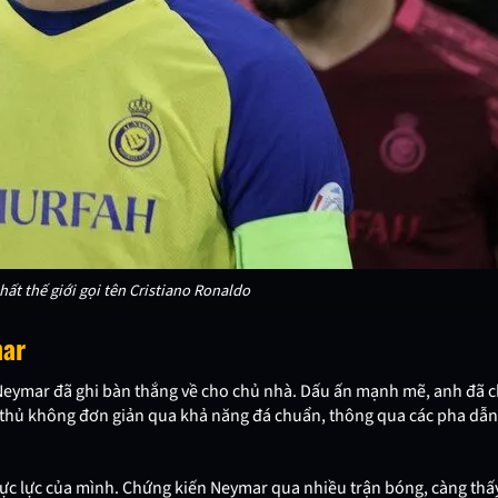
hất thế giới gọi tên Cristiano Ronaldo
mar
 Neymar đã ghi bàn thắng về cho chủ nhà. Dấu ấn mạnh mẽ, anh đã 
u thủ không đơn giản qua khả năng đá chuẩn, thông qua các pha dẫ
ực lực của mình. Chứng kiến Neymar qua nhiều trận bóng, càng thấy