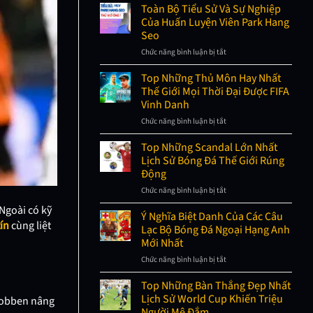
Phá
Toàn Bộ Tiểu Sử Và Sự Nghiệp
trả:
Những
ngủ
Của Huấn Luyện Viên Park Hang
Sân
quên
Seo
Vận
hay
Động
thức
Chức năng bình luận bị tắt
ở
Lớn
đến
Toàn
Nhất
3
Bộ
Top Những Thủ Môn Hay Nhất
Và
giờ
Tiểu
Đẹp
Thế Giới Mọi Thời Đại Được FIFA
sáng?
Sử
Nhất
Vinh Danh
Và
Thế
Sự
Giới
Chức năng bình luận bị tắt
ở
Nghiệp
Hiện
Top
Của
Nay
Những
Top Những Scandal Lớn Nhất
Huấn
Thủ
Luyện
Lịch Sử Bóng Đá Thế Giới Rúng
Môn
Viên
Động
Hay
Park
Nhất
Hang
Chức năng bình luận bị tắt
ở
Thế
Seo
Top
Giới
Ngoài có kỹ
Những
Ý Nghĩa Biệt Danh Của Các Câu
Mọi
Scandal
ín
cùng liệt
Thời
Lạc Bộ Bóng Đá Ngoại Hạng Anh
Lớn
Đại
Mới Nhất
Nhất
Được
Lịch
FIFA
Chức năng bình luận bị tắt
ở
Sử
Vinh
Ý
Bóng
Danh
Nghĩa
Top Những Bàn Thắng Đẹp Nhất
Đá
Biệt
Thế
Lịch Sử World Cup Khiến Triệu
 Robben nâng
Danh
Giới
Người Mê Đắm
Của