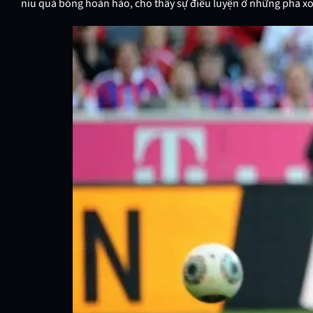
niu quả bóng hoàn hảo, cho thấy sự điêu luyện ở những pha xoa