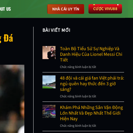
UT US
CƯỢC VIVU88
NHÀ CÁI UY TÍN
BÀI VIẾT MỚI
g Đá
Toàn Bộ Tiểu Sử Sự Nghiệp Và
Danh Hiệu Của Lionel Messi Chi
Tiết
Chức năng bình luận bị tắt
ở
Toàn
Bộ
48 đội và cái giá fan Việt phải trả:
Tiểu
ngủ quên hay thức đến 3 giờ
Sử
sáng?
Sự
Nghiệp
Chức năng bình luận bị tắt
ở
Và
48
Danh
đội
Khám Phá Những Sân Vận Động
Hiệu
và
Của
Lớn Nhất Và Đẹp Nhất Thế Giới
cái
Lionel
Hiện Nay
giá
Messi
fan
Chi
Chức năng bình luận bị tắt
ở
Việt
Tiết
Khám
phải