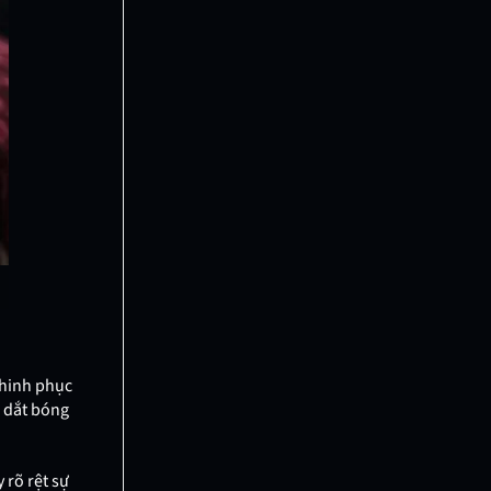
chinh phục
n dắt bóng
 rõ rệt sự