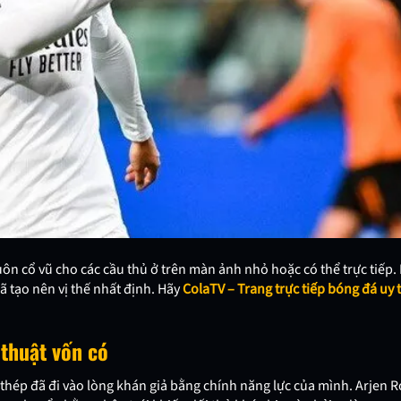
ôn cổ vũ cho các cầu thủ ở trên màn ảnh nhỏ hoặc có thể trực tiếp. 
ã tạo nên vị thế nhất định. Hãy
ColaTV – Trang trực tiếp bóng đá uy t
 thuật vốn có
n thép đã đi vào lòng khán giả bằng chính năng lực của mình. Arjen