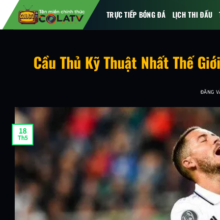
Bỏ
TRỰC TIẾP BÓNG ĐÁ
LỊCH THI ĐẤU
qua
nội
dung
Cầu Thủ Kỹ Thuật Nhất Thế Giớ
ĐĂNG 
18
Th5