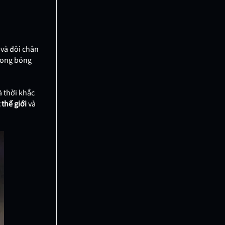
 và đôi chân
trong bóng
à thời khắc
 thế giới
và