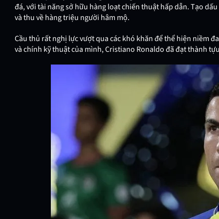
đá, với tài năng sở hữu hàng loạt chiến thuật hấp dẫn. Tạo dấu
và thu về hàng triệu người hâm mộ.
Cầu thủ rất nghị lực vượt qua các khó khăn để thể hiện niềm 
và chính kỹ thuật của mình, Cristiano Ronaldo đã đạt thành tựu