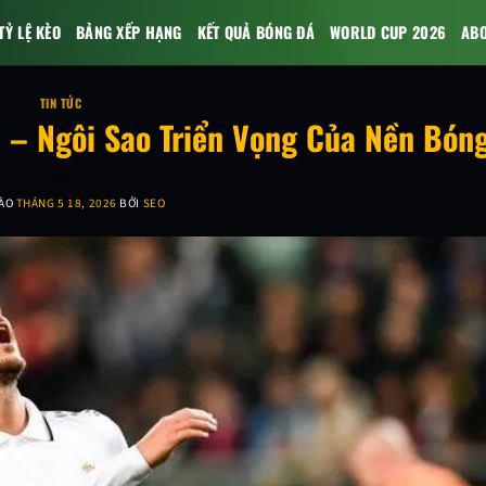
TỶ LỆ KÈO
BẢNG XẾP HẠNG
KẾT QUẢ BÓNG ĐÁ
WORLD CUP 2026
ABO
TIN TỨC
i – Ngôi Sao Triển Vọng Của Nền Bón
VÀO
THÁNG 5 18, 2026
BỞI
SEO