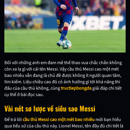
Đối với những anh em đam mê thể thao vua chắc chắn không
còn xa lạ gì với cái tên Messi. Vậy cầu thủ Messi cao một mét
bao nhiêu vẫn đang là chủ đề được không ít người quan tâm,
tìm kiếm. Liệu chiều cao đó có ảnh hưởng gì tới khả năng thi
đấu của cầu thủ không, cùng
tructiepbongda
giải đáp chi tiết
cụ thể ở bài đọc sau.
Vài nét sơ lược về siêu sao Messi
Để trả lời
cầu thủ Messi cao một mét bao nhiêu
mời bạn hiểu
qua tiểu sử của cầu thủ này. Lionel Messi, tên đầy đủ chi tiết là