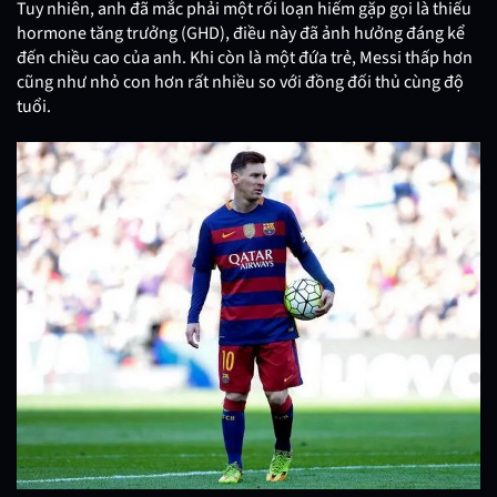
Tuy nhiên, anh đã mắc phải một rối loạn hiếm gặp gọi là thiếu
hormone tăng trưởng (GHD), điều này đã ảnh hưởng đáng kể
đến chiều cao của anh. Khi còn là một đứa trẻ, Messi thấp hơn
cũng như nhỏ con hơn rất nhiều so với đồng đối thủ cùng độ
tuổi.