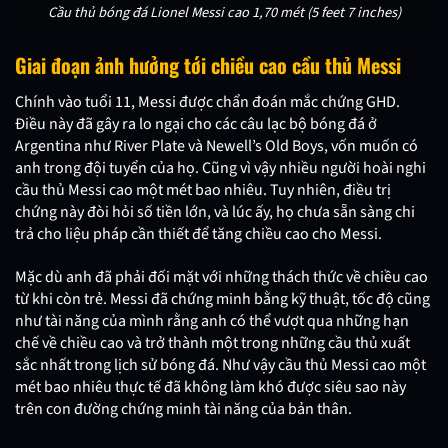
Cầu thủ bóng đá Lionel Messi cao 1,70 mét (5 feet 7 inches)
Giai đoạn ảnh hưởng tới chiều cao cầu thủ Messi
Chính vào tuổi 11, Messi được chẩn đoán mắc chứng GHD.
Điều này đã gây ra lo ngại cho các câu lạc bộ bóng đá ở
Argentina như River Plate và Newell’s Old Boys, vốn muốn có
anh trong đội tuyển của họ. Cũng vì vậy nhiều người hoài nghi
cầu thủ Messi cao một mét bao nhiêu. Tuy nhiên, điều trị
chứng này đòi hỏi số tiền lớn, và lúc ấy, họ chưa sẵn sàng chi
trả cho liệu pháp cần thiết để tăng chiều cao cho Messi.
Mặc dù anh đã phải đối mặt với những thách thức về chiều cao
từ khi còn trẻ. Messi đã chứng minh bằng kỹ thuật, tốc độ cũng
như tài năng của mình rằng anh có thể vượt qua những hạn
chế về chiều cao và trở thành một trong những cầu thủ xuất
sắc nhất trong lịch sử bóng đá. Như vậy cầu thủ Messi cao một
mét bao nhiêu thực tế đã không làm khó được siêu sao này
trên con đường chứng minh tài năng của bản thân.