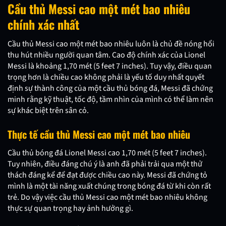
Cầu thủ Messi cao một mét bao nhiêu
chính xác nhất
Cầu thủ Messi cao một mét bao nhiêu luôn là chủ đề nóng hổi
thu hút nhiều người quan tâm. Cao độ chính xác của Lionel
Messi là khoảng 1,70 mét (5 feet 7 inches). Tuy vậy, điều quan
trọng hơn là chiều cao không phải là yếu tố duy nhất quyết
định sự thành công của một cầu thủ bóng đá, Messi đã chứng
minh rằng kỹ thuật, tốc độ, tầm nhìn của mình có thể làm nên
sự khác biệt trên sân cỏ.
Thực tế cầu thủ Messi cao một mét bao nhiêu
Cầu thủ bóng đá Lionel Messi cao 1,70 mét (5 feet 7 inches).
Tuy nhiên, điều đáng chú ý là anh đã phải trải qua một thử
thách đáng kể để đạt được chiều cao này. Messi đã chứng tỏ
mình là một tài năng xuất chúng trong bóng đá từ khi còn rất
trẻ. Do vậy việc cầu thủ Messi cao một mét bao nhiêu không
thực sự quan trọng hay ảnh hưởng gì.