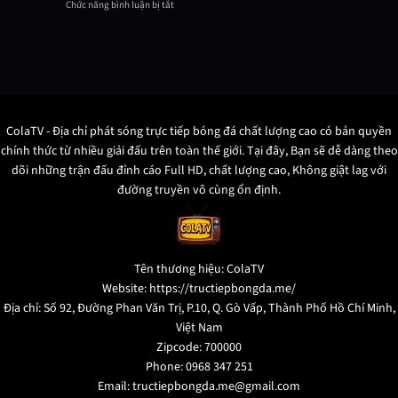
Đá
Chức năng bình luận bị tắt
Nhất
ở
Khiến
11
Lịch
Triệu
Người
thi
Người
Tiêu
đấu
Mê
Chuẩn
Ngoại
Đắm
Quốc
Hạng
Tế
Anh
Chi
là
Tiết
gì?
Từ
Thông
ColaTV - Địa chỉ phát sóng trực tiếp bóng đá chất lượng cao có bản quyền
FIFA
tin
chính thức từ nhiều giải đấu trên toàn thế giới. Tại đây, Bạn sẽ dễ dàng theo
mùa
giải
dõi những trận đấu đỉnh cáo Full HD, chất lượng cao, Không giật lag với
EPL
đường truyền vô cùng ổn định.
Tên thương hiệu: ColaTV
Website: https://tructiepbongda.me/
Địa chỉ: Số 92, Đường Phan Văn Trị, P.10, Q. Gò Vấp, Thành Phố Hồ Chí Minh,
Việt Nam
Zipcode: 700000
Phone: 0968 347 251
Email:
tructiepbongda.me@gmail.com