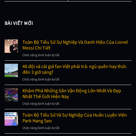
BÀI VIẾT MỚI
Toàn Bộ Tiểu Sử Sự Nghiệp Và Danh Hiệu Của Lionel
Messi Chi Tiết
Chức năng bình luận bị tắt
ở
Toàn
Bộ
48 đội và cái giá fan Việt phải trả: ngủ quên hay thức
Tiểu
đến 3 giờ sáng?
Sử
Sự
Chức năng bình luận bị tắt
ở
Nghiệp
48
Và
đội
Khám Phá Những Sân Vận Động Lớn Nhất Và Đẹp
Danh
và
Nhất Thế Giới Hiện Nay
Hiệu
cái
Của
giá
Chức năng bình luận bị tắt
ở
Lionel
fan
Khám
Messi
Việt
Phá
Toàn Bộ Tiểu Sử Và Sự Nghiệp Của Huấn Luyện Viên
Chi
phải
Những
Tiết
Park Hang Seo
trả:
Sân
ngủ
Vận
Chức năng bình luận bị tắt
ở
quên
Động
Toàn
hay
Lớn