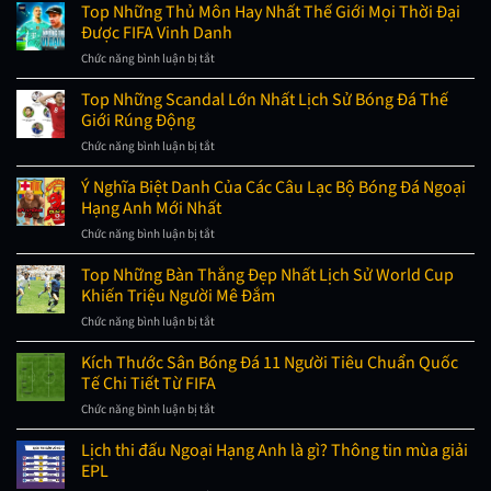
Bộ
Top Những Thủ Môn Hay Nhất Thế Giới Mọi Thời Đại
thức
Nhất
Tiểu
đến
Được FIFA Vinh Danh
Và
Sử
3
Đẹp
Và
Chức năng bình luận bị tắt
giờ
ở
Nhất
Sự
sáng?
Top
Thế
Nghiệp
Những
Top Những Scandal Lớn Nhất Lịch Sử Bóng Đá Thế
Giới
Của
Thủ
Hiện
Giới Rúng Động
Huấn
Môn
Nay
Luyện
Hay
Chức năng bình luận bị tắt
ở
Viên
Nhất
Top
Park
Thế
Những
Ý Nghĩa Biệt Danh Của Các Câu Lạc Bộ Bóng Đá Ngoại
Hang
Giới
Scandal
Seo
Hạng Anh Mới Nhất
Mọi
Lớn
Thời
Nhất
Chức năng bình luận bị tắt
ở
Đại
Lịch
Ý
Được
Sử
Nghĩa
Top Những Bàn Thắng Đẹp Nhất Lịch Sử World Cup
FIFA
Bóng
Biệt
Vinh
Khiến Triệu Người Mê Đắm
Đá
Danh
Danh
Thế
Của
Chức năng bình luận bị tắt
ở
Giới
Các
Top
Rúng
Câu
Những
Kích Thước Sân Bóng Đá 11 Người Tiêu Chuẩn Quốc
Động
Lạc
Bàn
Tế Chi Tiết Từ FIFA
Bộ
Thắng
Bóng
Đẹp
Chức năng bình luận bị tắt
ở
Đá
Nhất
Kích
Ngoại
Lịch
Thước
Lịch thi đấu Ngoại Hạng Anh là gì? Thông tin mùa giải
Hạng
Sử
Sân
Anh
EPL
World
Bóng
Mới
Cup