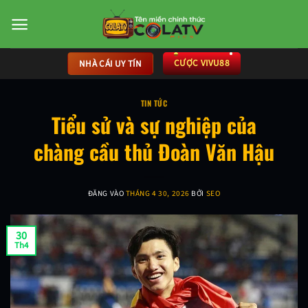
Bỏ
qua
nội
dung
CƯỢC VIVU88
NHÀ CÁI UY TÍN
TIN TỨC
Tiểu sử và sự nghiệp của
chàng cầu thủ Đoàn Văn Hậu
ĐĂNG VÀO
THÁNG 4 30, 2026
BỞI
SEO
30
Th4