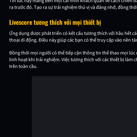
Tin tức này mang đến một cái nhìn khách quan về cách chiến đấ
ra trước đó. Tạo ra sự trải nghiệm thú vị và đáng nhớ, đồng thờ
Livescore tương thích với mọi thiết bị
Ứng dụng được phát triển có kết cấu tương thích với hầu hết cá
thoại di động. Điều này giúp các bạn có thể truy cập vào nền t
Đồng thời mọi người có thể tiếp cận thông tin thể thao mọi lúc 
linh hoạt khi trải nghiệm. Việc tương thích với các thiết bị là
trên toàn cầu.