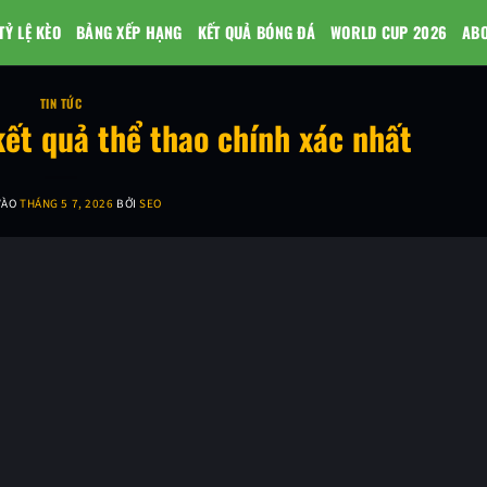
TỶ LỆ KÈO
BẢNG XẾP HẠNG
KẾT QUẢ BÓNG ĐÁ
WORLD CUP 2026
ABO
TIN TỨC
kết quả thể thao chính xác nhất
VÀO
THÁNG 5 7, 2026
BỞI
SEO