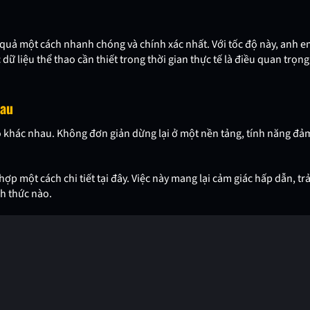
 quả một cách nhanh chóng và chính xác nhất. Với tốc độ này, anh e
dữ liệu thể thao cần thiết trong thời gian thực tế là điều quan trọn
hau
ao khác nhau. Không đơn giản dừng lại ở một nền tảng, tính năng đ
ợp một cách chi tiết tại đây. Việc này mang lại cảm giác hấp dẫn, tr
h thức nào.