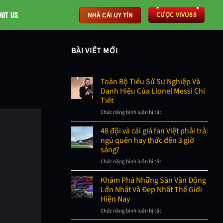
UT US
CƯỢC VIVU88
NHÀ CÁI UY TÍN
BÀI VIẾT MỚI
Toàn Bộ Tiểu Sử Sự Nghiệp Và
Danh Hiệu Của Lionel Messi Chi
Tiết
Chức năng bình luận bị tắt
ở
Toàn
Bộ
48 đội và cái giá fan Việt phải trả:
Tiểu
ngủ quên hay thức đến 3 giờ
Sử
sáng?
Sự
Nghiệp
Chức năng bình luận bị tắt
ở
Và
48
Danh
đội
Khám Phá Những Sân Vận Động
Hiệu
và
Của
Lớn Nhất Và Đẹp Nhất Thế Giới
cái
Lionel
Hiện Nay
giá
Messi
fan
Chi
Chức năng bình luận bị tắt
ở
Việt
Tiết
Khám
phải