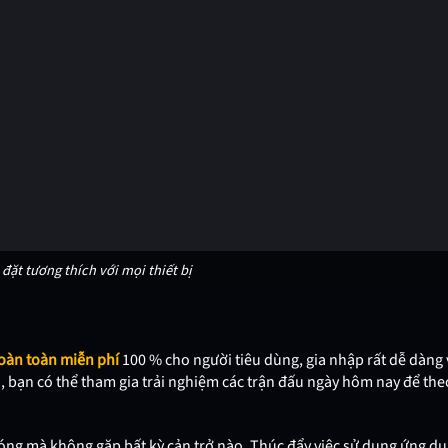
 đặt tương thích với mọi thiết bị
hoàn toàn miễn phí
100 % cho người tiêu dùng, gia nhập rất dễ dàng
, bạn có thể tham gia trải nghiệm các trận đấu ngày hôm nay để th
hóng mà không gặp bất kỳ cản trở nào. Thúc đẩy việc sử dụng ứng d