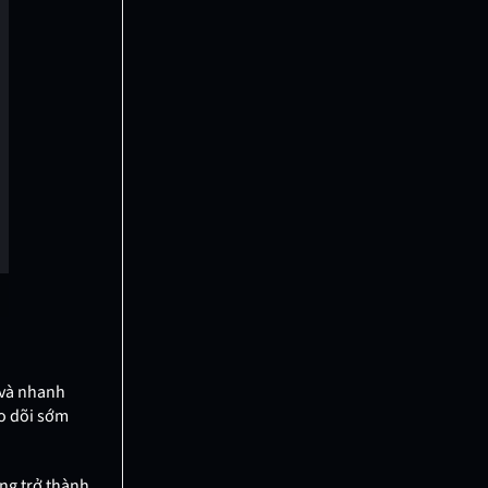
 và nhanh
eo dõi sớm
ụng trở thành