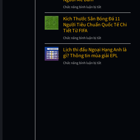
Rúng
Các
Động
Chức năng bình luận bị tắt
ở
Câu
Top
Lạc
Những
Kích Thước Sân Bóng Đá 11
Bộ
Bàn
Bóng
Người Tiêu Chuẩn Quốc Tế Chi
Thắng
Đá
Tiết Từ FIFA
Đẹp
Ngoại
Nhất
Hạng
Chức năng bình luận bị tắt
ở
Lịch
Anh
Kích
Sử
Mới
Thước
Lịch thi đấu Ngoại Hạng Anh là
World
Nhất
Sân
Cup
gì? Thông tin mùa giải EPL
Bóng
Khiến
Đá
Chức năng bình luận bị tắt
ở
Triệu
11
Lịch
Người
Người
thi
Mê
Tiêu
đấu
Đắm
Chuẩn
Ngoại
Quốc
Hạng
Tế
Anh
Chi
là
Tiết
gì?
Từ
Thông
FIFA
tin
mùa
giải
EPL