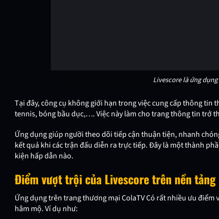
Livescore là ứng dụng
Tại đây, công cụ không giới hạn trong việc cung cấp thông tin
tennis, bóng bầu dục,…. Việc này làm cho trang thông tin trở th
Ứng dụng giúp người theo dõi tiếp cận thuận tiện, nhanh chóng
kết quả khi các trận đấu diễn ra trực tiếp. Đây là một thành 
kiện hấp dẫn nào.
Điểm vượt trội của Livescore trên nền tảng
Ứng dụng trên trang thương mại ColaTV Có rất nhiều ưu điểm v
hâm mộ. Ví dụ như: