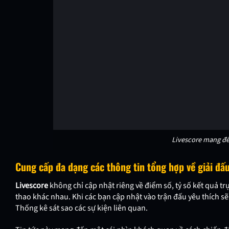
Livescore mang đế
Cung cấp đa dạng các thông tin tổng hợp về giải đấ
Livescore
không chỉ cập nhật riêng về điểm số, tỷ số kết quả t
thao khác nhau. Khi các bạn cập nhật vào trận đấu yêu thích sẽ h
Thống kê sát sao các sự kiện liên quan.