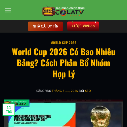
Bỏ
qua
nội
dung
CƯỢC VIVU88
NHÀ CÁI UY TÍN
WORLD CUP 2026
World Cup 2026 Có Bao Nhiêu
Bảng? Cách Phân Bổ Nhóm
Hợp Lý
ĐĂNG VÀO
THÁNG 3 11, 2026
BỞI
SEO
11
Th3