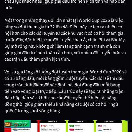
châu lục khác nhau, giúp giải đấu trở nên kịch tính và hấp dẫn
hơn.
Một trong những thay đổi lớn nhất tại World Cup 2026 là việc
tăng số đội tham gia từ 32 lên 48. Điều này sẽ tạo ra nhiều cơ
hội hơn cho các đội tuyển từ các khu vực ít có cơ hội tham gia
trước đây, đặc biệt là các đội tuyển châu Á, châu Phi và Bắc Mỹ.
Sự mở rộng này không chỉ làm tăng tính cạnh tranh mà còn
giúp giải đấu trở nên toàn cầu hơn, với nhiều đội tuyển hơn và
các trận đấu thêm phần kịch tính.
Với sự gia tăng số lượng đội tuyển tham gia, World Cup 2026 sẽ
có 16 bảng đấu, mỗi bảng gồm 3 đội tuyển. Các đội sẽ thi đấu
vòng tròn tính điểm để xác định hai đội đứng đầu mỗi bảng
tiến vào vòng loại trực tiếp. Cấu trúc này sẽ tạo ra những trận
đấu hấp dẫn và cơ hội cho các đội tuyển thể hiện tài năng,
đồng thời giúp giảm thiểu khả năng các đội có cơ hội “ngủ
quên” trong suốt vòng bảng.