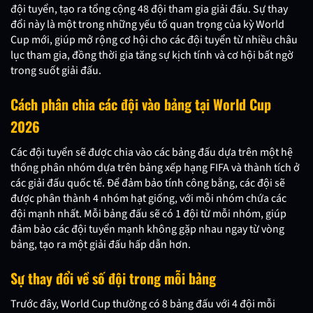
đội tuyển, tạo ra tổng cộng 48 đội tham gia giải đấu. Sự thay
đổi này là một trong những yếu tố quan trọng của kỳ World
Cup mới, giúp mở rộng cơ hội cho các đội tuyển từ nhiều châu
lục tham gia, đồng thời gia tăng sự kịch tính và cơ hội bất ngờ
trong suốt giải đấu.
Cách phân chia các đội vào bảng tại World Cup
2026
Các đội tuyển sẽ được chia vào các bảng đấu dựa trên một hệ
thống phân nhóm dựa trên bảng xếp hạng FIFA và thành tích ở
các giải đấu quốc tế. Để đảm bảo tính công bằng, các đội sẽ
được phân thành 4 nhóm hạt giống, với mỗi nhóm chứa các
đội mạnh nhất. Mỗi bảng đấu sẽ có 1 đội từ mỗi nhóm, giúp
đảm bảo các đội tuyển mạnh không gặp nhau ngay từ vòng
bảng, tạo ra một giải đấu hấp dẫn hơn.
Sự thay đổi về số đội trong mỗi bảng
Trước đây, World Cup thường có 8 bảng đấu với 4 đội mỗi