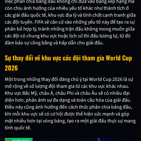
Việc phân chia bảng đấu không chỉ dựa vào bảng xếp hạng mà
còn chịu ảnh hưởng của nhiều yếu tố khác như thành tích ở
các giải đấu quốc tế, khu vực địa lý và tính chất cạnh tranh giữa
các đội tuyển. FIFA sẽ căn cứ vào những yếu tố này để tạo ra sự
phân bổ hợp lý, tránh những trận đấu không mong muốn giữa
các đội có chung khu vực hoặc lịch sử thi đấu tương tự, từ đó
đảm bảo sự công bằng và hấp dẫn cho giải đấu.
Sự thay đổi về khu vực các đội tham gia World Cup
2026
Một trong những thay đổi đáng chú ý tại World Cup 2026 là sự
mở rộng về số lượng đội tham gia từ các khu vực khác nhau.
Khu vực Bắc Mỹ, châu Á, châu Phi và châu Âu sẽ có nhiều đại
diện hơn, phản ánh sự đa dạng và toàn cầu hóa của giải đấu.
Điều này cũng ảnh hưởng đến cách thức phân chia bảng đấu,
khi mỗi khu vực sẽ có cơ hội được thể hiện sức mạnh và góp
mặt nhiều hơn tại vòng bảng, tạo ra một giải đấu thực sự mang
tính quốc tế.