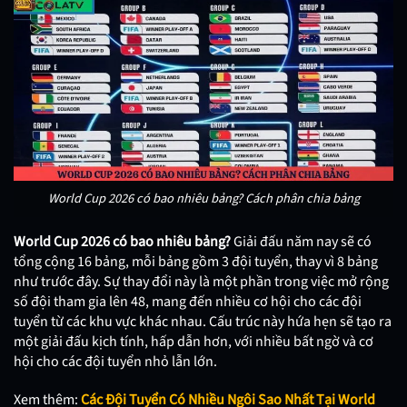
World Cup 2026 có bao nhiêu bảng? Cách phân chia bảng
World Cup 2026 có bao nhiêu bảng?
Giải đấu năm nay sẽ có
tổng cộng 16 bảng, mỗi bảng gồm 3 đội tuyển, thay vì 8 bảng
như trước đây. Sự thay đổi này là một phần trong việc mở rộng
số đội tham gia lên 48, mang đến nhiều cơ hội cho các đội
tuyển từ các khu vực khác nhau. Cấu trúc này hứa hẹn sẽ tạo ra
một giải đấu kịch tính, hấp dẫn hơn, với nhiều bất ngờ và cơ
hội cho các đội tuyển nhỏ lẫn lớn.
Xem thêm:
Các Đội Tuyển Có Nhiều Ngôi Sao Nhất Tại World